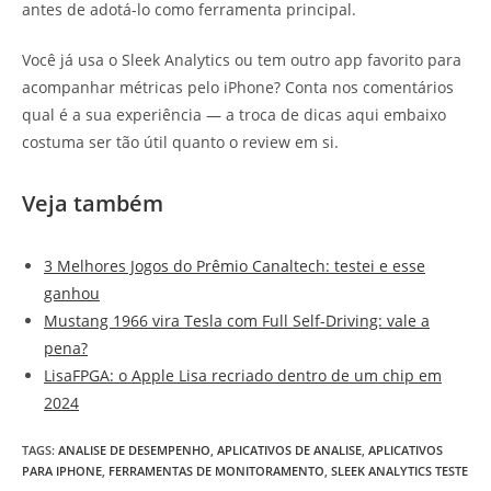
antes de adotá-lo como ferramenta principal.
Você já usa o Sleek Analytics ou tem outro app favorito para
acompanhar métricas pelo iPhone? Conta nos comentários
qual é a sua experiência — a troca de dicas aqui embaixo
costuma ser tão útil quanto o review em si.
Veja também
3 Melhores Jogos do Prêmio Canaltech: testei e esse
ganhou
Mustang 1966 vira Tesla com Full Self-Driving: vale a
pena?
LisaFPGA: o Apple Lisa recriado dentro de um chip em
2024
TAGS
:
ANALISE DE DESEMPENHO
,
APLICATIVOS DE ANALISE
,
APLICATIVOS
PARA IPHONE
,
FERRAMENTAS DE MONITORAMENTO
,
SLEEK ANALYTICS TESTE