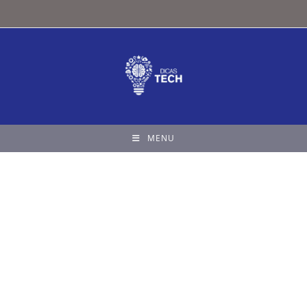
MENU
Dicas Tech | Sua Janela para o
Futuro: Inovação, IA e
Marketing
Bem-vindo ao Dicas Tech! Explore o mundo da tecnologia e
inteligência artificial (IA). Aprenda marketing digital, descubra
práticas de sustentabilidade e siga tutoriais práticos de
celulares e eletrônicos para facilitar seu dia a dia.