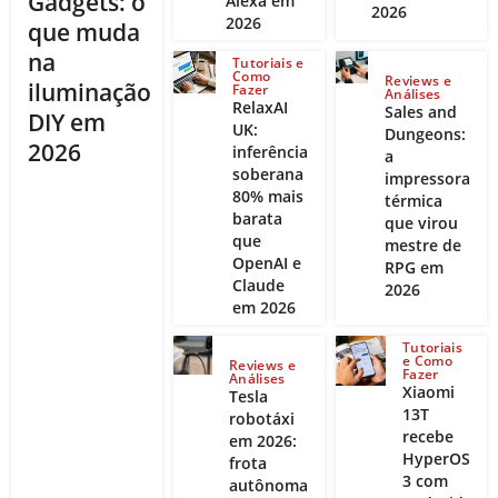
Gadgets: o
Alexa em
2026
2026
que muda
na
Tutoriais e
Como
Reviews e
iluminação
Fazer
Análises
RelaxAI
Sales and
DIY em
UK:
Dungeons:
2026
inferência
a
soberana
impressora
80% mais
térmica
barata
que virou
que
mestre de
OpenAI e
RPG em
Claude
2026
em 2026
Tutoriais
e Como
Reviews e
Fazer
Análises
Xiaomi
Tesla
13T
robotáxi
recebe
em 2026:
HyperOS
frota
3 com
autônoma