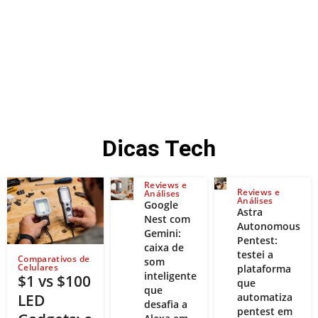
Você que busca tutoriais e dicas do mundo digital, veio ao
lugar certo!
Dicas Tech
Reviews e
Reviews e
Análises
Análises
Google
Astra
Nest com
Autonomous
Gemini:
Pentest:
caixa de
testei a
Comparativos de
som
Celulares
plataforma
inteligente
$1 vs $100
que
que
LED
automatiza
desafia a
pentest em