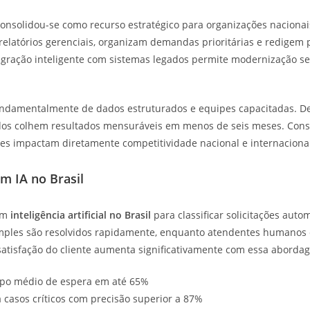
onsolidou-se como recurso estratégico para organizações nacionais
relatórios gerenciais, organizam demandas prioritárias e redigem 
tegração inteligente com sistemas legados permite modernização 
undamentalmente de dados estruturados e equipes capacitadas. D
dos colhem resultados mensuráveis em menos de seis meses. Con
ões impactam diretamente competitividade nacional e internacional
m IA no Brasil
zam
inteligência artificial no Brasil
para classificar solicitações aut
simples são resolvidos rapidamente, enquanto atendentes humanos
 satisfação do cliente aumenta significativamente com essa aborda
po médio de espera em até 65%
 casos críticos com precisão superior a 87%