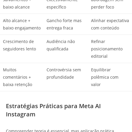
baixo alcance
específico
perder foco
Alto alcance +
Gancho forte mas
Alinhar expectativa
baixo engajamento
entrega fraca
com conteúdo
Crescimento de
Audiência não
Refinar
seguidores lento
qualificada
posicionamento
editorial
Muitos
Controvérsia sem
Equilibrar
comentários +
profundidade
polêmica com
baixa retenção
valor
Estratégias Práticas para Meta AI
Instagram
Compreender teoria é essencial, mas aplicação prática