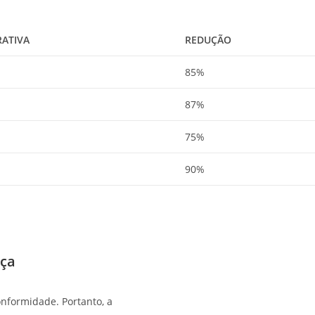
RATIVA
REDUÇÃO
85%
87%
75%
90%
nça
onformidade. Portanto, a