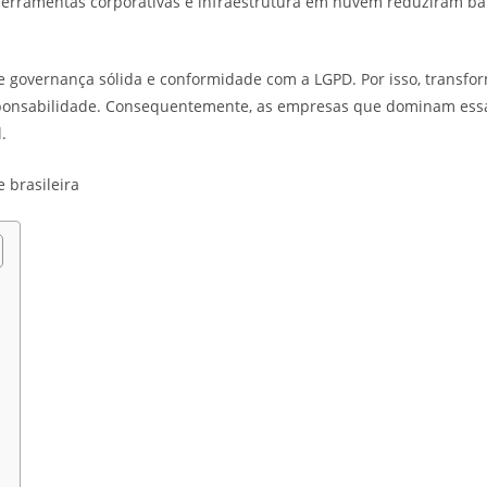
ferramentas corporativas e infraestrutura em nuvem reduziram bar
 governança sólida e conformidade com a LGPD. Por isso, transfo
esponsabilidade. Consequentemente, as empresas que dominam es
.