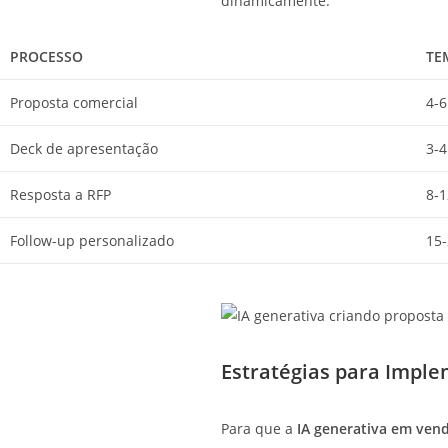
dinamicamente.
PROCESSO
TE
Proposta comercial
4-6
Deck de apresentação
3-4
Resposta a RFP
8-1
Follow-up personalizado
15
Estratégias para Impl
Para que a
IA generativa em ven