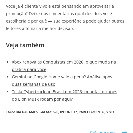
Você já é cliente Vivo e está pensando em aproveitar a
promoção? Deixe nos comentários qual dos dois você
escolheria e por quê — sua experiência pode ajudar outros
leitores a tomar a melhor decisão.
Veja também
Xbox renova as Conquistas em 2026: o que muda na
prática para você
Gemini no Google Home vale a pena? Análise após
duas semanas de uso
Tesla Cybertruck no Brasil em 2026: quantas picapes
do Elon Musk rodam por aqui?
TAGS
:
DIA DAS MAES
,
GALAXY S26
,
IPHONE 17
,
PARCELAMENTO
,
VIVO
Próximo post