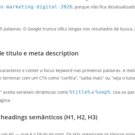
eo-marketing-digital-2026
, porque não fica desatualizad
palavras. O Google trunca URLs longas nos resultados de busca, 
e título e meta description
0 caracteres e conter a focus keyword nas primeiras palavras. A me
e terminar com um CTA como “confira”, “saiba mais” ou “veja o tutor
” aceita variáveis dinâmicas como
%title%
e
%sep%
. Use-os par
ágina.
 headings semânticos (H1, H2, H3)
um H1 — que é o título do post. Os H2s organizam os tópicos princ