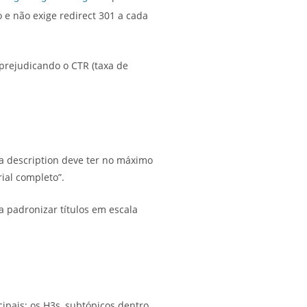
o e não exige redirect 301 a cada
prejudicando o CTR (taxa de
ta description deve ter no máximo
ial completo”.
a padronizar títulos em escala
ipais; os H3s, subtópicos dentro