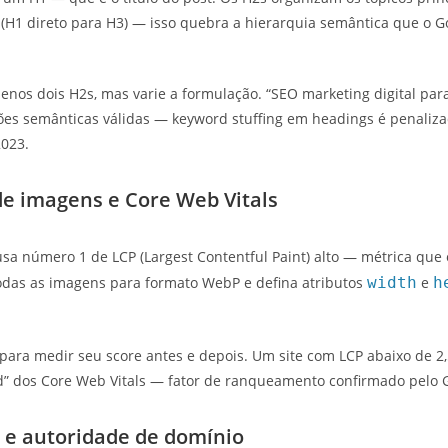
 (H1 direto para H3) — isso quebra a hierarquia semântica que o 
nos dois H2s, mas varie a formulação. “SEO marketing digital para
ações semânticas válidas — keyword stuffing em headings é penaliz
023.
e imagens e Core Web Vitals
sa número 1 de LCP (Largest Contentful Paint) alto — métrica que 
odas as imagens para formato WebP e defina atributos
width
e
h
para medir seu score antes e depois. Um site com LCP abaixo de 2,
d” dos Core Web Vitals — fator de ranqueamento confirmado pelo 
g e autoridade de domínio