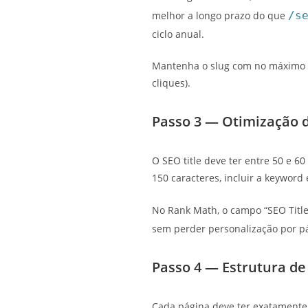
melhor a longo prazo do que
/s
ciclo anual.
Mantenha o slug com no máximo 5 
cliques).
Passo 3 — Otimização d
O SEO title deve ter entre 50 e 6
150 caracteres, incluir a keyword 
No Rank Math, o campo “SEO Title
sem perder personalização por p
Passo 4 — Estrutura de
Cada página deve ter exatamente 