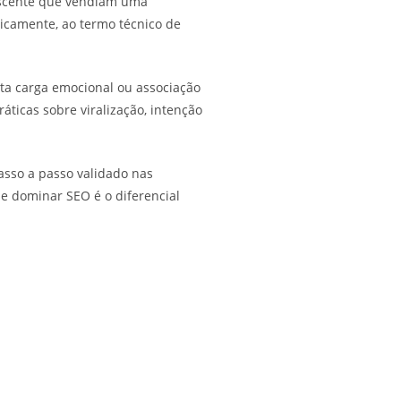
escente que vendiam uma
icamente, ao termo técnico de
lta carga emocional ou associação
áticas sobre viralização, intenção
asso a passo validado nas
e dominar SEO é o diferencial