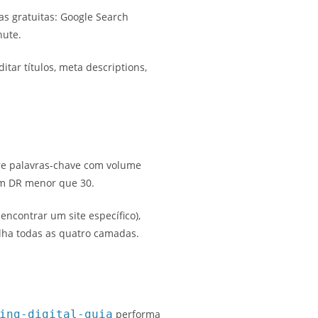
as gratuitas: Google Search
hute.
tar títulos, meta descriptions,
tre palavras-chave com volume
om DR menor que 30.
encontrar um site específico),
alha todas as quatro camadas.
ing-digital-guia
performa