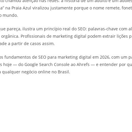
to chamou atenção nas redes: a história de um adulto e um adol
 na Praia Azul viralizou justamente porque o nome remete, fonet
do mundo.
ue pareça, ilustra um princípio real do SEO: palavras-chave com a
rgânica. Profissionais de marketing digital podem extrair lições pr
de a partir de casos assim.
r os fundamentos de SEO para marketing digital em 2026, com um p
is hoje — do Google Search Console ao Ahrefs — e entender por qu
 qualquer negócio online no Brasil.