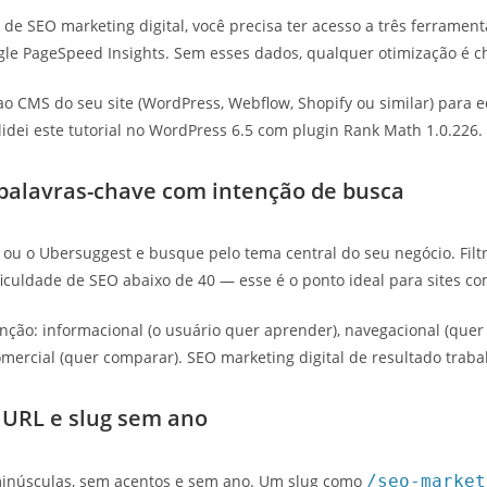
 de SEO marketing digital, você precisa ter acesso a três ferrament
ogle PageSpeed Insights. Sem esses dados, qualquer otimização é c
 CMS do seu site (WordPress, Webflow, Shopify ou similar) para edi
lidei este tutorial no WordPress 6.5 com plugin Rank Math 1.0.226.
palavras-chave com intenção de busca
ou o Ubersuggest e busque pelo tema central do seu negócio. Fil
iculdade de SEO abaixo de 40 — esse é o ponto ideal para sites c
nção: informacional (o usuário quer aprender), navegacional (quer 
omercial (quer comparar). SEO marketing digital de resultado trab
 URL e slug sem ano
s minúsculas, sem acentos e sem ano. Um slug como
/seo-market