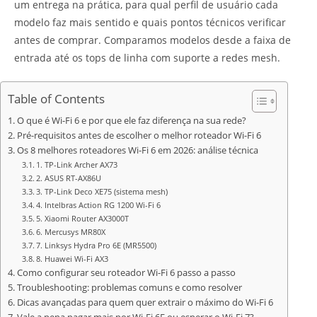
um entrega na prática, para qual perfil de usuário cada
modelo faz mais sentido e quais pontos técnicos verificar
antes de comprar. Comparamos modelos desde a faixa de
entrada até os tops de linha com suporte a redes mesh.
Table of Contents
O que é Wi-Fi 6 e por que ele faz diferença na sua rede?
Pré-requisitos antes de escolher o melhor roteador Wi-Fi 6
Os 8 melhores roteadores Wi-Fi 6 em 2026: análise técnica
1. TP-Link Archer AX73
2. ASUS RT-AX86U
3. TP-Link Deco XE75 (sistema mesh)
4. Intelbras Action RG 1200 Wi-Fi 6
5. Xiaomi Router AX3000T
6. Mercusys MR80X
7. Linksys Hydra Pro 6E (MR5500)
8. Huawei Wi-Fi AX3
Como configurar seu roteador Wi-Fi 6 passo a passo
Troubleshooting: problemas comuns e como resolver
Dicas avançadas para quem quer extrair o máximo do Wi-Fi 6