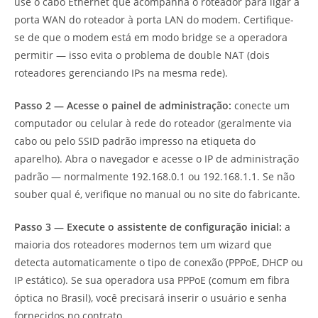
use o cabo Ethernet que acompanha o roteador para ligar a
porta WAN do roteador à porta LAN do modem. Certifique-
se de que o modem está em modo bridge se a operadora
permitir — isso evita o problema de double NAT (dois
roteadores gerenciando IPs na mesma rede).
Passo 2 — Acesse o painel de administração:
conecte um
computador ou celular à rede do roteador (geralmente via
cabo ou pelo SSID padrão impresso na etiqueta do
aparelho). Abra o navegador e acesse o IP de administração
padrão — normalmente 192.168.0.1 ou 192.168.1.1. Se não
souber qual é, verifique no manual ou no site do fabricante.
Passo 3 — Execute o assistente de configuração inicial:
a
maioria dos roteadores modernos tem um wizard que
detecta automaticamente o tipo de conexão (PPPoE, DHCP ou
IP estático). Se sua operadora usa PPPoE (comum em fibra
óptica no Brasil), você precisará inserir o usuário e senha
fornecidos no contrato.