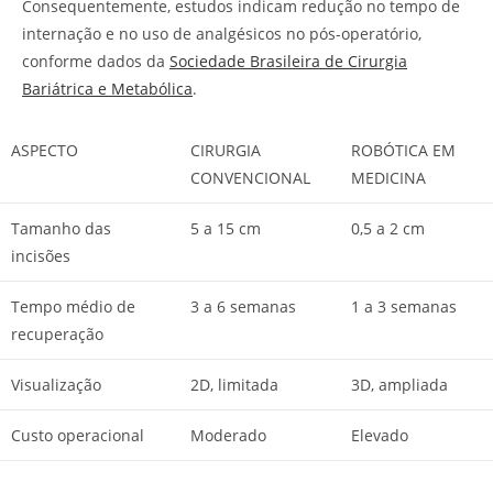
Consequentemente, estudos indicam redução no tempo de
internação e no uso de analgésicos no pós-operatório,
conforme dados da
Sociedade Brasileira de Cirurgia
Bariátrica e Metabólica
.
ASPECTO
CIRURGIA
ROBÓTICA EM
CONVENCIONAL
MEDICINA
Tamanho das
5 a 15 cm
0,5 a 2 cm
incisões
Tempo médio de
3 a 6 semanas
1 a 3 semanas
recuperação
Visualização
2D, limitada
3D, ampliada
Custo operacional
Moderado
Elevado