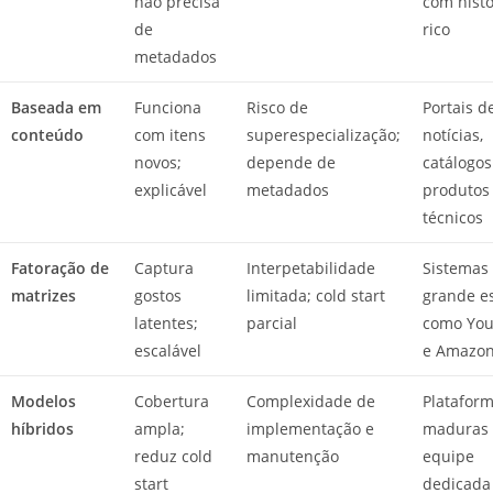
não precisa
com histó
de
rico
metadados
Baseada em
Funciona
Risco de
Portais d
conteúdo
com itens
superespecialização;
notícias,
novos;
depende de
catálogos
explicável
metadados
produtos
técnicos
Fatoração de
Captura
Interpetabilidade
Sistemas
matrizes
gostos
limitada; cold start
grande e
latentes;
parcial
como Yo
escalável
e Amazo
Modelos
Cobertura
Complexidade de
Platafor
híbridos
ampla;
implementação e
maduras
reduz cold
manutenção
equipe
start
dedicada