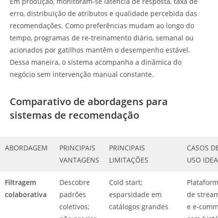
Em produção, monitoram-se latência de resposta, taxa de
erro, distribuição de atributos e qualidade percebida das
recomendações. Como preferências mudam ao longo do
tempo, programas de re-treinamento diário, semanal ou
acionados por gatilhos mantêm o desempenho estável.
Dessa maneira, o sistema acompanha a dinâmica do
negócio sem intervenção manual constante.
Comparativo de abordagens para
sistemas de recomendação
ABORDAGEM
PRINCIPAIS
PRINCIPAIS
CASOS D
VANTAGENS
LIMITAÇÕES
USO IDEA
Filtragem
Descobre
Cold start;
Platafor
colaborativa
padrões
esparsidade em
de strea
coletivos;
catálogos grandes
e e-comm