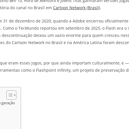
 como
Ben 10
,
Hora de Aventura
e
Jovens Titãs
ganharam versões jogáv
stória do canal no Brasil em
Cartoon Network (Brasil)
.
31 de dezembro de 2020, quando a Adobe encerrou oficialmente o
s. Como o TecMundo reportou em setembro de 2025, o Flash era o 
sua descontinuação deixou um vazio enorme para quem cresceu nessa
es do Cartoon Network no Brasil e na América Latina foram descon
 o que eram esses jogos, por que ainda importam culturalmente, e
erramentas como o Flashpoint Infinity, um projeto de preservação 
 geração