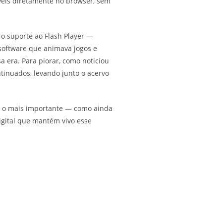
eis diretamente no browser, sem
 suporte ao Flash Player —
software que animava jogos e
 era. Para piorar, como noticiou
tinuados, levando junto o acervo
 — o mais importante — como ainda
digital que mantém vivo esse