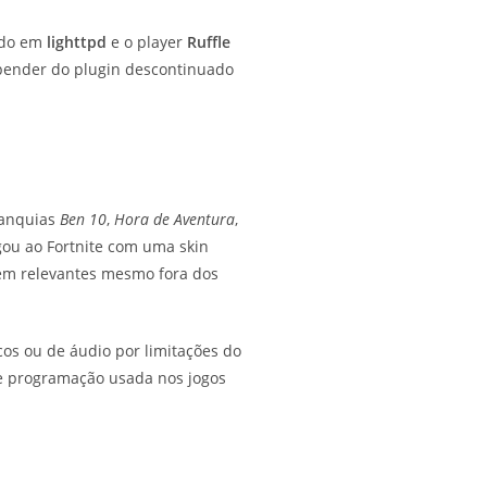
ado em
lighttpd
e o player
Ruffle
epender do plugin descontinuado
franquias
Ben 10
,
Hora de Aventura
,
gou ao Fortnite com uma skin
em relevantes mesmo fora dos
os ou de áudio por limitações do
de programação usada nos jogos