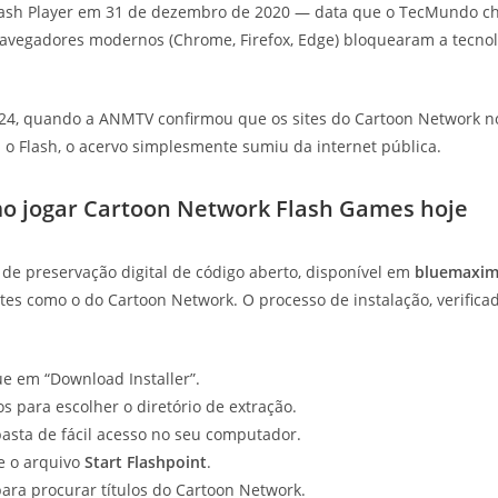
lash Player em 31 de dezembro de 2020 — data que o TecMundo c
s navegadores modernos (Chrome, Firefox, Edge) bloquearam a tecno
024, quando a ANMTV confirmou que os sites do Cartoon Network no
 o Flash, o acervo simplesmente sumiu da internet pública.
omo jogar Cartoon Network Flash Games hoje
o de preservação digital de código aberto, disponível em
bluemaxim
tes como o do Cartoon Network. O processo de instalação, verifica
ue em “Download Installer”.
s para escolher o diretório de extração.
pasta de fácil acesso no seu computador.
e o arquivo
Start Flashpoint
.
ara procurar títulos do Cartoon Network.