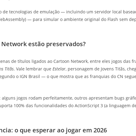
 de tecnologias de emulação — incluindo um servidor local base
 WebAssembly) — para simular o ambiente original do Flash sem d
n Network estão preservados?
tenas de títulos ligados ao Cartoon Network, entre eles jogos das 
ns Titãs
. Vale lembrar que
Estelar
, personagem de Jovens Titãs, che
segundo o IGN Brasil — o que mostra que as franquias do CN segu
: alguns jogos rodam perfeitamente, outros apresentam bugs gráfic
uporta 100% das funcionalidades do ActionScript 3 (a linguagem 
cia: o que esperar ao jogar em 2026