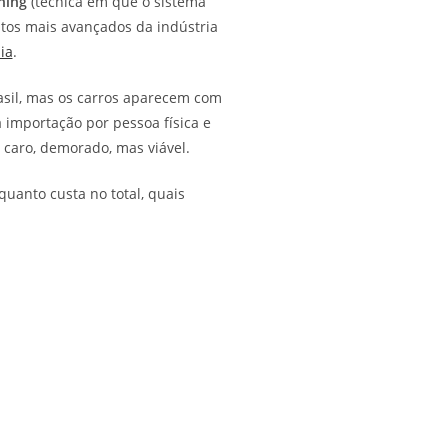
ning
(técnica em que o sistema
ntos mais avançados da indústria
ia
.
asil, mas os carros aparecem com
 importação por pessoa física e
caro, demorado, mas viável.
uanto custa no total, quais