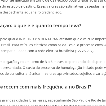
 valor de mercado em torno de US$ 40.000 pode chegar ao Brasil c
do estado de destino. Esses valores são estimativas baseadas na e
um despachante aduaneiro credenciado.
ação: o que é e quanto tempo leva?
pelo qual o INMETRO e o DENATRAN atestam que o veículo import
Brasil. Para veículos elétricos como os da Tesla, o processo envolv
e compatibilidade com a rede elétrica brasileira (127V/220V).
mologação gira em torno de 3 a 6 meses, dependendo da disponibi
presentada. O custo do processo de homologação isolado pode var
ios de consultoria técnica — valores aproximados, sujeitos a variaç
parecem com mais frequência no Brasil?
s grandes cidades brasileiras, especialmente São Paulo e Rio de Ja