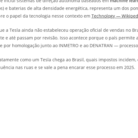
 que inclui sistemas de direção autônoma baseados em
machine lear
s) e baterias de alta densidade energética, representa um dos po
bre o papel da tecnologia nesse contexto em
Technology — Wikiped
 a Tesla ainda não estabeleceu operação oficial de vendas no Br
te e até passam por revisão. Isso acontece porque o país permite a
asse por homologação junto ao INMETRO e ao DENATRAN — processo 
atamente como um Tesla chega ao Brasil, quais impostos incidem, q
ência nas ruas e se vale a pena encarar esse processo em 2025.