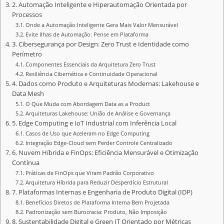
2. Automação Inteligente e Hiperautomação Orientada por
Processos
Onde a Automação Inteligente Gera Mais Valor Mensurável
Evite Ilhas de Automação: Pense em Plataforma
3. Cibersegurança por Design: Zero Trust e Identidade como
Perímetro
Componentes Essenciais da Arquitetura Zero Trust
Resiliência Cibernética e Continuidade Operacional
4. Dados como Produto e Arquiteturas Modernas: Lakehouse e
Data Mesh
O Que Muda com Abordagem Data as a Product
Arquiteturas Lakehouse: União de Análise e Governança
5. Edge Computing e IoT Industrial com Inferência Local
Casos de Uso que Aceleram no Edge Computing
Integração Edge-Cloud sem Perder Controle Centralizado
6. Nuvem Híbrida e FinOps: Eficiência Mensurável e Otimização
Contínua
Práticas de FinOps que Viram Padrão Corporativo
Arquitetura Híbrida para Reduzir Desperdício Estrutural
7. Plataformas Internas e Engenharia de Produto Digital (IDP)
Benefícios Diretos de Plataforma Interna Bem Projetada
Padronização sem Burocracia: Produto, Não Imposição
8. Sustentabilidade Digital e Green IT Orientado por Métricas