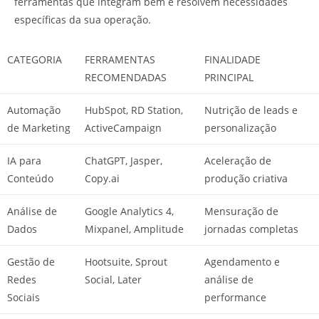
ferramentas que integram bem e resolvem necessidades
específicas da sua operação.
CATEGORIA
FERRAMENTAS
FINALIDADE
RECOMENDADAS
PRINCIPAL
Automação
HubSpot, RD Station,
Nutrição de leads e
de Marketing
ActiveCampaign
personalização
IA para
ChatGPT, Jasper,
Aceleração de
Conteúdo
Copy.ai
produção criativa
Análise de
Google Analytics 4,
Mensuração de
Dados
Mixpanel, Amplitude
jornadas completas
Gestão de
Hootsuite, Sprout
Agendamento e
Redes
Social, Later
análise de
Sociais
performance