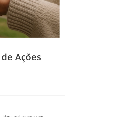
s de Ações
bilidade real começa com