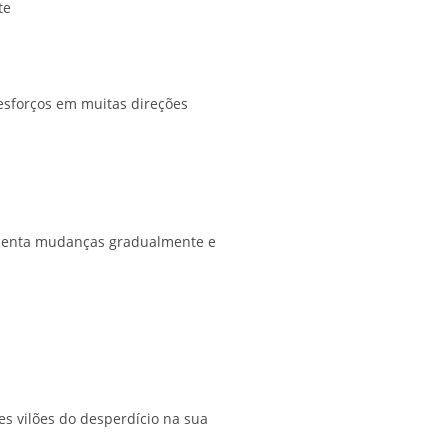
te
r esforços em muitas direções
lementa mudanças gradualmente e
s vilões do desperdício na sua