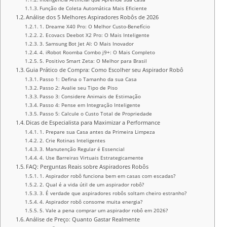
Função de Coleta Automática Mais Eficiente
Análise dos 5 Melhores Aspiradores Robôs de 2026
1. Dreame X40 Pro: O Melhor Custo-Benefício
2. Ecovacs Deebot X2 Pro: O Mais Inteligente
3. Samsung Bot Jet AI: O Mais Inovador
4. iRobot Roomba Combo j9+: O Mais Completo
5. Positivo Smart Zeta: O Melhor para Brasil
Guia Prático de Compra: Como Escolher seu Aspirador Robô
Passo 1: Defina o Tamanho da sua Casa
Passo 2: Avalie seu Tipo de Piso
Passo 3: Considere Animais de Estimação
Passo 4: Pense em Integração Inteligente
Passo 5: Calcule o Custo Total de Propriedade
Dicas de Especialista para Maximizar a Performance
1. Prepare sua Casa antes da Primeira Limpeza
2. Crie Rotinas Inteligentes
3. Manutenção Regular é Essencial
4. Use Barreiras Virtuais Estrategicamente
FAQ: Perguntas Reais sobre Aspiradores Robôs
1. Aspirador robô funciona bem em casas com escadas?
2. Qual é a vida útil de um aspirador robô?
3. É verdade que aspiradores robôs soltam cheiro estranho?
4. Aspirador robô consome muita energia?
5. Vale a pena comprar um aspirador robô em 2026?
Análise de Preço: Quanto Gastar Realmente