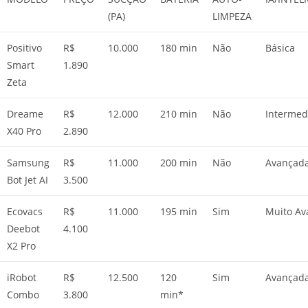
(PA)
LIMPEZA
Positivo
R$
10.000
180 min
Não
Básica
Smart
1.890
Zeta
Dreame
R$
12.000
210 min
Não
Intermed
X40 Pro
2.890
Samsung
R$
11.000
200 min
Não
Avançad
Bot Jet AI
3.500
Ecovacs
R$
11.000
195 min
Sim
Muito Av
Deebot
4.100
X2 Pro
iRobot
R$
12.500
120
Sim
Avançad
Combo
3.800
min*