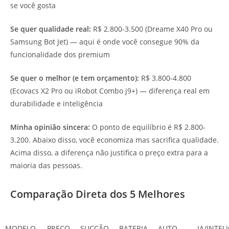
se você gosta
Se quer qualidade real:
R$ 2.800-3.500 (Dreame X40 Pro ou
Samsung Bot Jet) — aqui é onde você consegue 90% da
funcionalidade dos premium
Se quer o melhor (e tem orçamento):
R$ 3.800-4.800
(Ecovacs X2 Pro ou iRobot Combo j9+) — diferença real em
durabilidade e inteligência
Minha opinião sincera:
O ponto de equilíbrio é R$ 2.800-
3.200. Abaixo disso, você economiza mas sacrifica qualidade.
Acima disso, a diferença não justifica o preço extra para a
maioria das pessoas.
Comparação Direta dos 5 Melhores
MODELO
PREÇO
SUCÇÃO
BATERIA
AUTO-
IA/INTEL