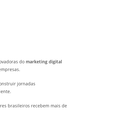
novadoras do
marketing digital
 empresas.
onstruir jornadas
iente.
ores brasileiros recebem mais de