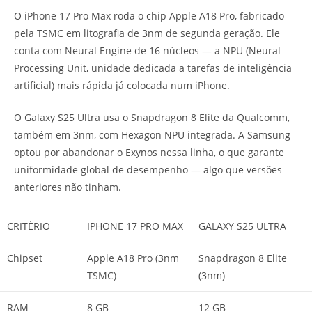
O iPhone 17 Pro Max roda o chip Apple A18 Pro, fabricado
pela TSMC em litografia de 3nm de segunda geração. Ele
conta com Neural Engine de 16 núcleos — a NPU (Neural
Processing Unit, unidade dedicada a tarefas de inteligência
artificial) mais rápida já colocada num iPhone.
O Galaxy S25 Ultra usa o Snapdragon 8 Elite da Qualcomm,
também em 3nm, com Hexagon NPU integrada. A Samsung
optou por abandonar o Exynos nessa linha, o que garante
uniformidade global de desempenho — algo que versões
anteriores não tinham.
CRITÉRIO
IPHONE 17 PRO MAX
GALAXY S25 ULTRA
Chipset
Apple A18 Pro (3nm
Snapdragon 8 Elite
TSMC)
(3nm)
RAM
8 GB
12 GB