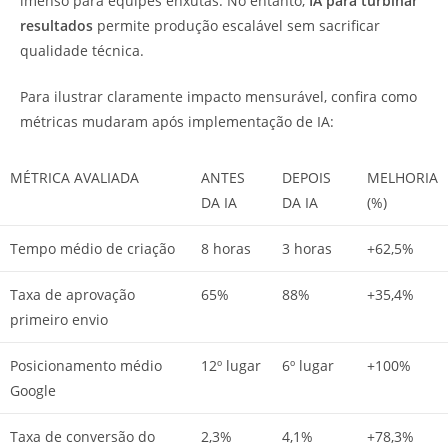
imenso para equipes enxutas. No entanto,
IA para turbinar
resultados
permite produção escalável sem sacrificar
qualidade técnica.
Para ilustrar claramente impacto mensurável, confira como
métricas mudaram após implementação de IA:
MÉTRICA AVALIADA
ANTES
DEPOIS
MELHORIA
DA IA
DA IA
(%)
Tempo médio de criação
8 horas
3 horas
+62,5%
Taxa de aprovação
65%
88%
+35,4%
primeiro envio
Posicionamento médio
12º lugar
6º lugar
+100%
Google
Taxa de conversão do
2,3%
4,1%
+78,3%