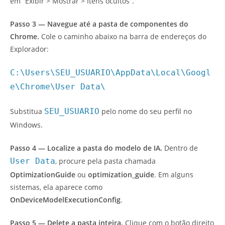
em “Exibir > Mostrar > Itens ocultos”.
Passo 3 — Navegue até a pasta de componentes do
Chrome.
Cole o caminho abaixo na barra de endereços do
Explorador:
C:\Users\SEU_USUARIO\AppData\Local\Googl
e\Chrome\User Data\
Substitua
SEU_USUARIO
pelo nome do seu perfil no
Windows.
Passo 4 — Localize a pasta do modelo de IA.
Dentro de
User Data
, procure pela pasta chamada
OptimizationGuide
ou
optimization_guide
. Em alguns
sistemas, ela aparece como
OnDeviceModelExecutionConfig
.
Passo 5 — Delete a pasta inteira.
Clique com o botão direito