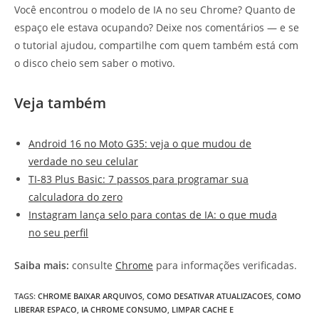
Você encontrou o modelo de IA no seu Chrome? Quanto de
espaço ele estava ocupando? Deixe nos comentários — e se
o tutorial ajudou, compartilhe com quem também está com
o disco cheio sem saber o motivo.
Veja também
Android 16 no Moto G35: veja o que mudou de
verdade no seu celular
TI-83 Plus Basic: 7 passos para programar sua
calculadora do zero
Instagram lança selo para contas de IA: o que muda
no seu perfil
Saiba mais:
consulte
Chrome
para informações verificadas.
TAGS
:
CHROME BAIXAR ARQUIVOS
,
COMO DESATIVAR ATUALIZACOES
,
COMO
LIBERAR ESPACO
,
IA CHROME CONSUMO
,
LIMPAR CACHE E